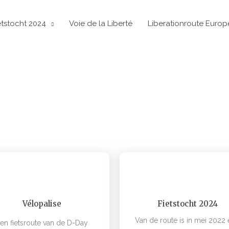
etstocht 2024
Voie de la Liberté
Liberationroute Europ
FIETS MEE!
heid, Ervaar de Inspanningen, Deel Herinneringen, Maak d
Vélopalise
Fietstocht 2024
Van de route is in mei 2022
en fietsroute van de D-Day