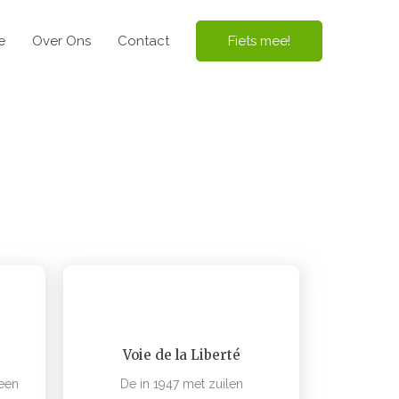
e
Over Ons
Contact
Fiets mee!
e Toekomst
Voie de la Liberté
 een
De in 1947 met zuilen