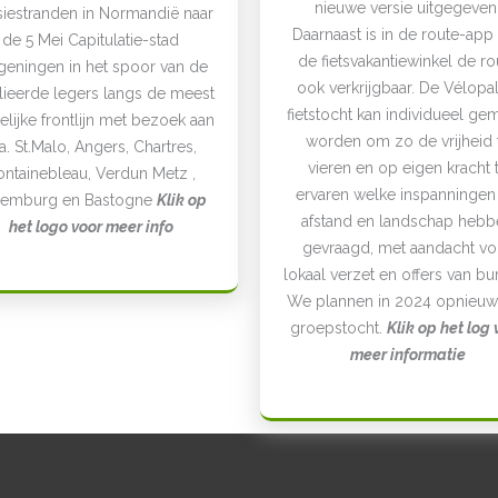
nieuwe versie uitgegeven
siestranden in Normandië naar
Daarnaast is in de route-app
de 5 Mei Capitulatie-stad
de fietsvakantiewinkel de ro
eningen in het spoor van de
ook verkrijgbaar. De Vélopal
lieerde legers langs de meest
fietstocht kan individueel ge
elijke frontlijn met bezoek aan
worden om zo de vrijheid 
a. St.Malo, Angers, Chartres,
vieren en op eigen kracht 
ontainebleau, Verdun Metz ,
ervaren welke inspanningen
xemburg en Bastogne
Klik op
afstand en landschap hebb
het logo voor meer info
gevraagd, met aandacht vo
lokaal verzet en offers van bu
We plannen in 2024 opnieuw
groepstocht.
Klik op het log 
meer informatie