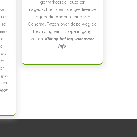
.
gemarkeerde route ter
 van
nagedachtenis aan de geallieerde
ute
legers die onder leiding van
ise
Generaal Patton over deze weg de
maakt
bevrijding van Europa in gang
te
zetten'
Klik op het log voor meer
te
info
 de
en
or
rgers
 een
voor