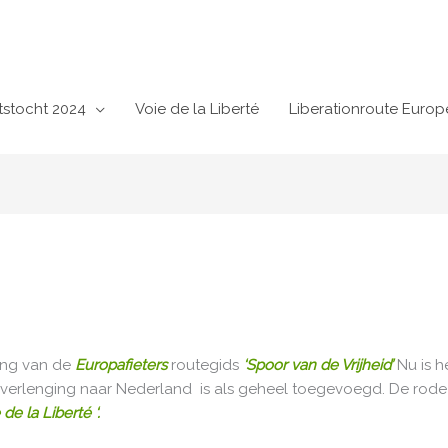
tstocht 2024
Voie de la Liberté
Liberationroute Europ
king van de
Europafieters
routegids
‘Spoor van de Vrijheid’
Nu is h
 verlenging naar Nederland is als geheel toegevoegd. De rode
 de la Liberté ‘.