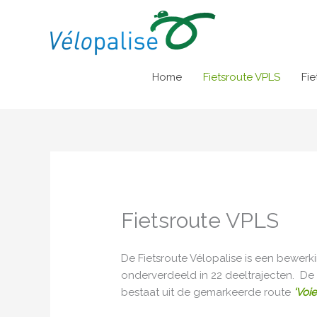
Ga
naar
de
inhoud
Home
Fietsroute VPLS
Fie
Fietsroute VPLS
De Fietsroute Vélopalise is een bewer
onderverdeeld in 22 deeltrajecten. De
bestaat uit de gemarkeerde route
‘Voie