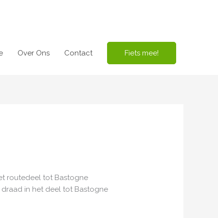
e
Over Ons
Contact
Fiets mee!
et routedeel tot Bastogne
 draad in het deel tot Bastogne