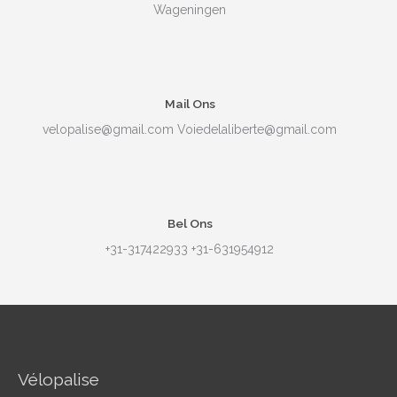
Wageningen
Mail Ons
velopalise@gmail.com Voiedelaliberte@gmail.com
Bel Ons
+31-317422933 +31-631954912
Vélopalise