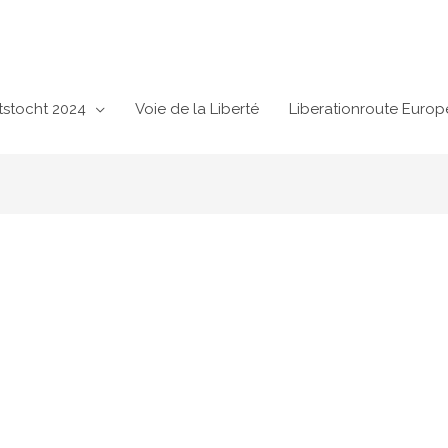
tstocht 2024
Voie de la Liberté
Liberationroute Europ