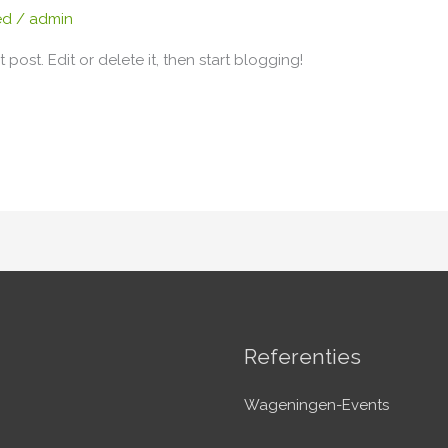
ed
/
admin
post. Edit or delete it, then start blogging!
Referenties
Wageningen-Events