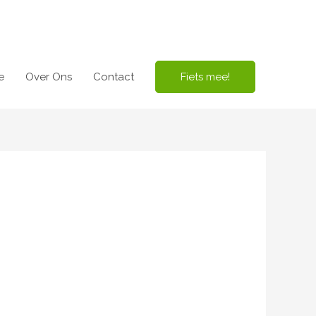
e
Over Ons
Contact
Fiets mee!