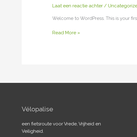
Laat een reactie achter
/
Uncategoriz
Welcome to WordPress. This is your first 
Read More »
Vélopalise
een fietsroute voor Vrede, Vrijheid en
Veiligheid.