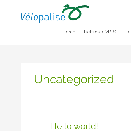
Ga
naar
de
inhoud
Home
Fietsroute VPLS
Fie
Uncategorized
Hello
Hello world!
world!